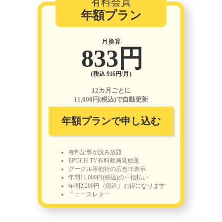
有料会員
年額プラン
月換算
833円
（税込 916円/月）
12カ月ごとに
11,000円(税込)で自動更新
年額プランで申し込む
有料記事が読み放題
EPOCH TV有料動画見放題
グーグル等他社の広告非表示
年間11,000円(税込)の一括払い
年間2,200円（税込）お得になります
ニュースレター