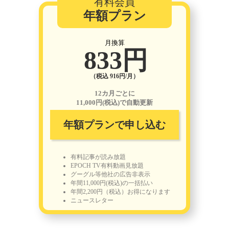
有料会員
年額プラン
月換算
833円
（税込 916円/月）
12カ月ごとに
11,000円(税込)で自動更新
年額プランで申し込む
有料記事が読み放題
EPOCH TV有料動画見放題
グーグル等他社の広告非表示
年間11,000円(税込)の一括払い
年間2,200円（税込）お得になります
ニュースレター