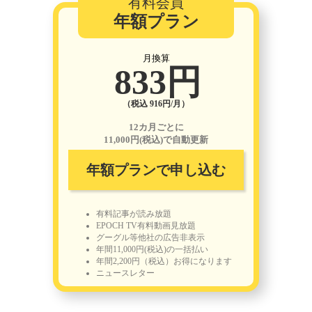
有料会員
年額プラン
月換算
833円
（税込 916円/月）
12カ月ごとに
11,000円(税込)で自動更新
年額プランで申し込む
有料記事が読み放題
EPOCH TV有料動画見放題
グーグル等他社の広告非表示
年間11,000円(税込)の一括払い
年間2,200円（税込）お得になります
ニュースレター