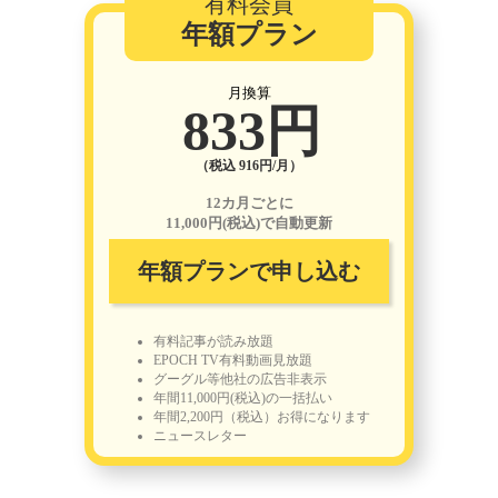
有料会員
年額プラン
月換算
833円
（税込 916円/月）
12カ月ごとに
11,000円(税込)で自動更新
年額プランで申し込む
有料記事が読み放題
EPOCH TV有料動画見放題
グーグル等他社の広告非表示
年間11,000円(税込)の一括払い
年間2,200円（税込）お得になります
ニュースレター