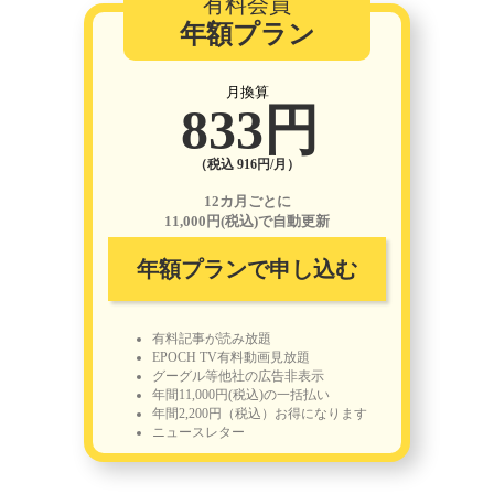
有料会員
年額プラン
月換算
833円
（税込 916円/月）
12カ月ごとに
11,000円(税込)で自動更新
年額プランで申し込む
有料記事が読み放題
EPOCH TV有料動画見放題
グーグル等他社の広告非表示
年間11,000円(税込)の一括払い
年間2,200円（税込）お得になります
ニュースレター