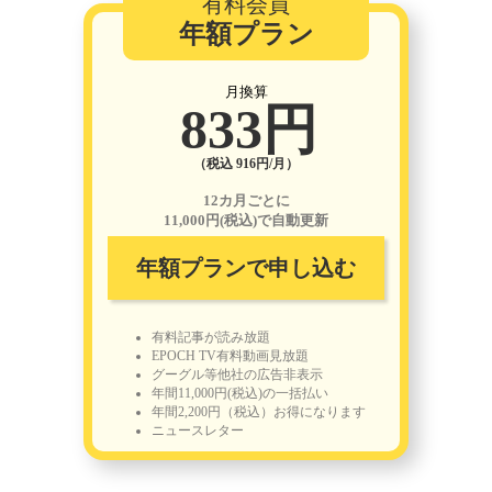
有料会員
年額プラン
月換算
833円
（税込 916円/月）
12カ月ごとに
11,000円(税込)で自動更新
年額プランで申し込む
有料記事が読み放題
EPOCH TV有料動画見放題
グーグル等他社の広告非表示
年間11,000円(税込)の一括払い
年間2,200円（税込）お得になります
ニュースレター