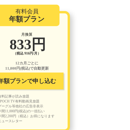
有料会員
年額プラン
月換算
833円
（税込 916円/月）
12カ月ごとに
11,000円(税込)で自動更新
年額プランで申し込む
有料記事が読み放題
EPOCH TV有料動画見放題
グーグル等他社の広告非表示
年間11,000円(税込)の一括払い
年間2,200円（税込）お得になります
ニュースレター