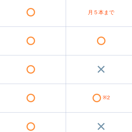
月５本まで
※2