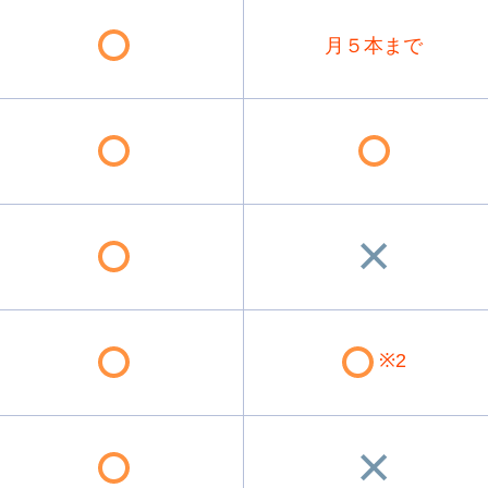
月５本まで
※2