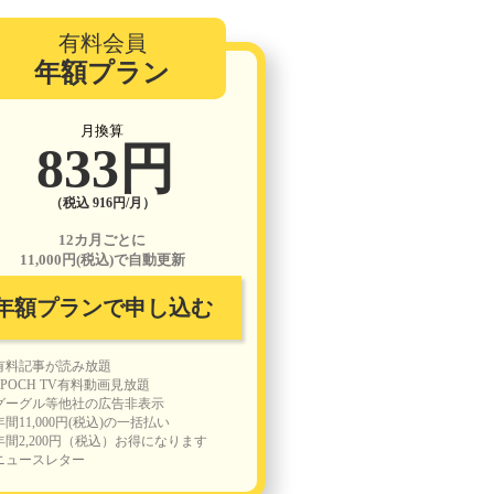
有料会員
年額プラン
月換算
833円
（税込 916円/月）
12カ月ごとに
11,000円(税込)で自動更新
年額プランで申し込む
有料記事が読み放題
EPOCH TV有料動画見放題
グーグル等他社の広告非表示
年間11,000円(税込)の一括払い
年間2,200円（税込）お得になります
ニュースレター