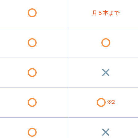
月５本まで
※2