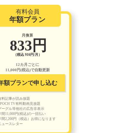
有料会員
年額プラン
月換算
833円
（税込 916円/月）
12カ月ごとに
11,000円(税込)で自動更新
年額プランで申し込む
有料記事が読み放題
EPOCH TV有料動画見放題
グーグル等他社の広告非表示
年間11,000円(税込)の一括払い
年間2,200円（税込）お得になります
ニュースレター