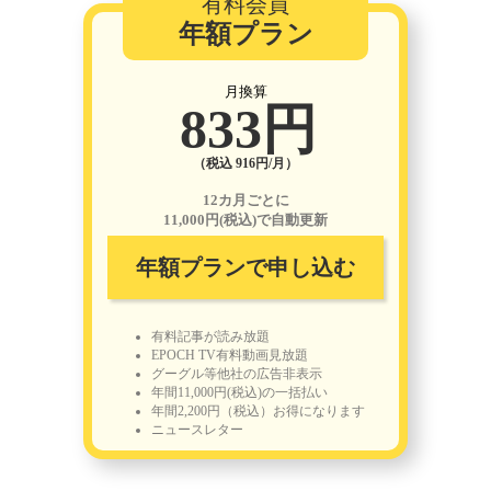
有料会員
年額プラン
月換算
833円
（税込 916円/月）
12カ月ごとに
11,000円(税込)で自動更新
年額プランで申し込む
有料記事が読み放題
EPOCH TV有料動画見放題
グーグル等他社の広告非表示
年間11,000円(税込)の一括払い
年間2,200円（税込）お得になります
ニュースレター