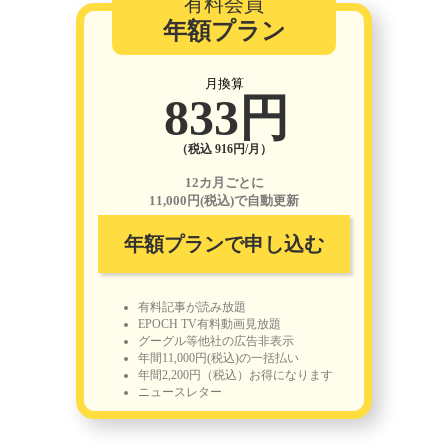
有料会員
年額プラン
月換算
833円
（税込 916円/月）
12カ月ごとに
11,000円(税込)で自動更新
年額プランで申し込む
有料記事が読み放題
EPOCH TV有料動画見放題
グーグル等他社の広告非表示
年間11,000円(税込)の一括払い
年間2,200円（税込）お得になります
ニュースレター