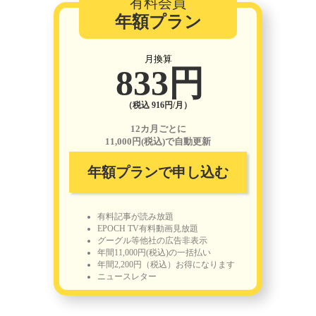
有料会員
年額プラン
月換算
833円
（税込 916円/月）
12カ月ごとに
11,000円(税込)で自動更新
年額プランで申し込む
有料記事が読み放題
EPOCH TV有料動画見放題
グーグル等他社の広告非表示
年間11,000円(税込)の一括払い
年間2,200円（税込）お得になります
ニュースレター