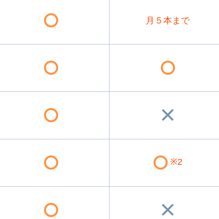
月５本まで
※2