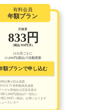
有料会員
年額プラン
月換算
833円
（税込 916円/月）
12カ月ごとに
11,000円(税込)で自動更新
年額プランで申し込む
有料記事が読み放題
EPOCH TV有料動画見放題
グーグル等他社の広告非表示
年間11,000円(税込)の一括払い
年間2,200円（税込）お得になります
ニュースレター