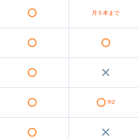
月５本まで
※2