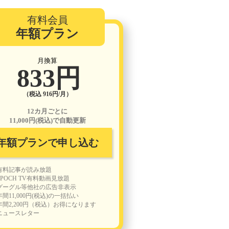
有料会員
年額プラン
月換算
833円
（税込 916円/月）
12カ月ごとに
11,000円(税込)で自動更新
年額プランで申し込む
有料記事が読み放題
EPOCH TV有料動画見放題
グーグル等他社の広告非表示
年間11,000円(税込)の一括払い
年間2,200円（税込）お得になります
ニュースレター