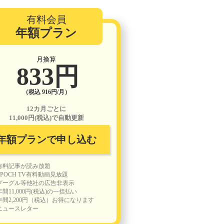
有料会員
年額プラン
月換算
833円
（税込 916円/月）
12カ月ごとに
11,000円(税込)で自動更新
年額プランで申し込む
有料記事が読み放題
EPOCH TV有料動画見放題
グーグル等他社の広告非表示
年間11,000円(税込)の一括払い
年間2,200円（税込）お得になります
ニュースレター