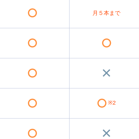
月５本まで
※2