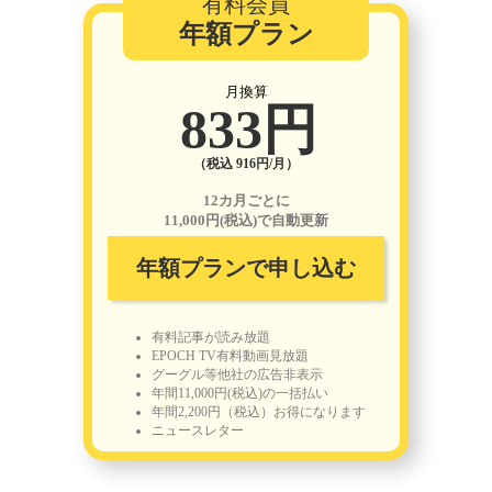
有料会員
年額プラン
月換算
833円
（税込 916円/月）
12カ月ごとに
11,000円(税込)で自動更新
年額プランで申し込む
有料記事が読み放題
EPOCH TV有料動画見放題
グーグル等他社の広告非表示
年間11,000円(税込)の一括払い
年間2,200円（税込）お得になります
ニュースレター