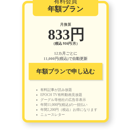
有料会員
年額プラン
月換算
833円
（税込 916円/月）
12カ月ごとに
11,000円(税込)で自動更新
年額プランで申し込む
有料記事が読み放題
EPOCH TV有料動画見放題
グーグル等他社の広告非表示
年間11,000円(税込)の一括払い
年間2,200円（税込）お得になります
ニュースレター