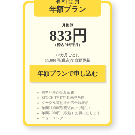
有料会員
年額プラン
月換算
833円
（税込 916円/月）
12カ月ごとに
11,000円(税込)で自動更新
年額プランで申し込む
有料記事が読み放題
EPOCH TV有料動画見放題
グーグル等他社の広告非表示
年間11,000円(税込)の一括払い
年間2,200円（税込）お得になります
ニュースレター