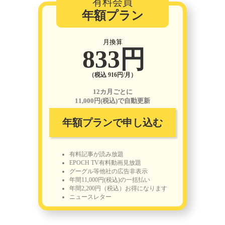
有料会員
年額プラン
月換算
833円
（税込 916円/月）
12カ月ごとに
11,000円(税込)で自動更新
年額プランで申し込む
有料記事が読み放題
EPOCH TV有料動画見放題
グーグル等他社の広告非表示
年間11,000円(税込)の一括払い
年間2,200円（税込）お得になります
ニュースレター