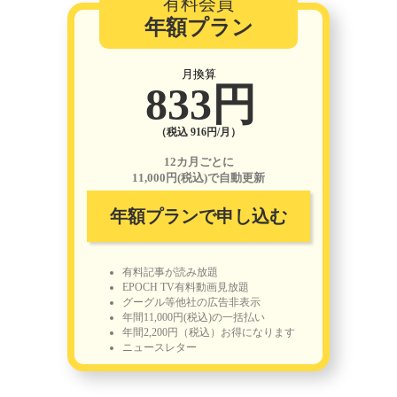
有料会員
年額プラン
月換算
833円
（税込 916円/月）
12カ月ごとに
11,000円(税込)で自動更新
年額プランで申し込む
有料記事が読み放題
EPOCH TV有料動画見放題
グーグル等他社の広告非表示
年間11,000円(税込)の一括払い
年間2,200円（税込）お得になります
ニュースレター