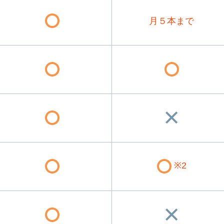
月５本まで
※2