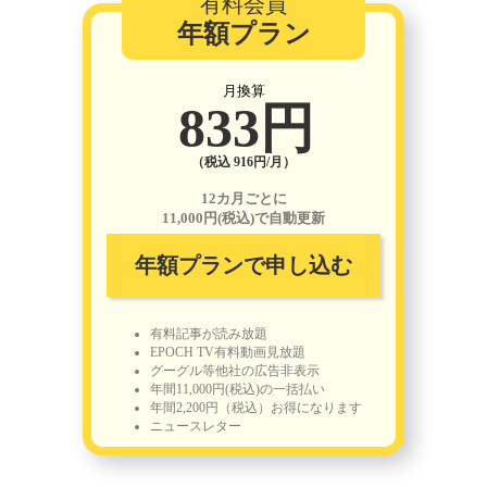
有料会員
年額プラン
月換算
833円
（税込 916円/月）
12カ月ごとに
11,000円(税込)で自動更新
年額プランで申し込む
有料記事が読み放題
EPOCH TV有料動画見放題
グーグル等他社の広告非表示
年間11,000円(税込)の一括払い
年間2,200円（税込）お得になります
ニュースレター