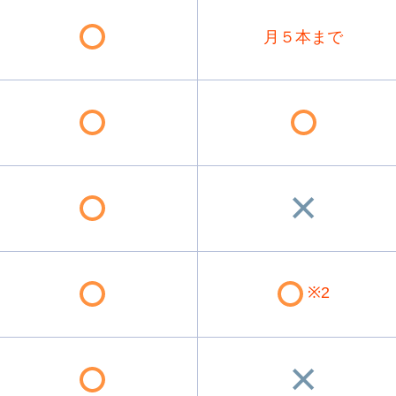
月５本まで
※2