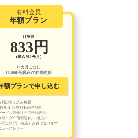
有料会員
年額プラン
月換算
833円
（税込 916円/月）
12カ月ごとに
11,000円(税込)で自動更新
年額プランで申し込む
有料記事が読み放題
EPOCH TV有料動画見放題
グーグル等他社の広告非表示
年間11,000円(税込)の一括払い
年間2,200円（税込）お得になります
ニュースレター