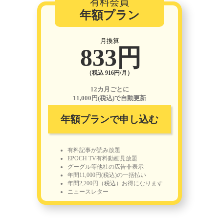
有料会員
年額プラン
月換算
833円
（税込 916円/月）
12カ月ごとに
11,000円(税込)で自動更新
年額プランで申し込む
有料記事が読み放題
EPOCH TV有料動画見放題
グーグル等他社の広告非表示
年間11,000円(税込)の一括払い
年間2,200円（税込）お得になります
ニュースレター