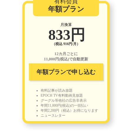
有料会員
年額プラン
月換算
833円
（税込 916円/月）
12カ月ごとに
11,000円(税込)で自動更新
年額プランで申し込む
有料記事が読み放題
EPOCH TV有料動画見放題
グーグル等他社の広告非表示
年間11,000円(税込)の一括払い
年間2,200円（税込）お得になります
ニュースレター