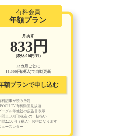
有料会員
年額プラン
月換算
833円
（税込 916円/月）
12カ月ごとに
11,000円(税込)で自動更新
年額プランで申し込む
有料記事が読み放題
EPOCH TV有料動画見放題
グーグル等他社の広告非表示
年間11,000円(税込)の一括払い
年間2,200円（税込）お得になります
ニュースレター