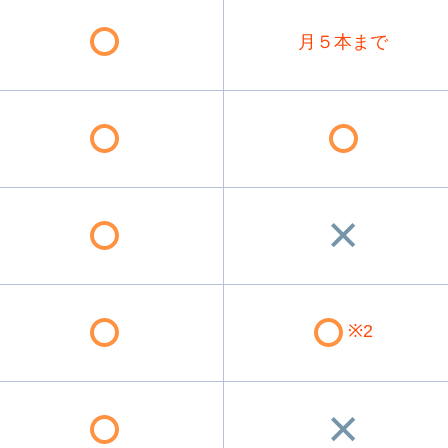
月５本まで
※2