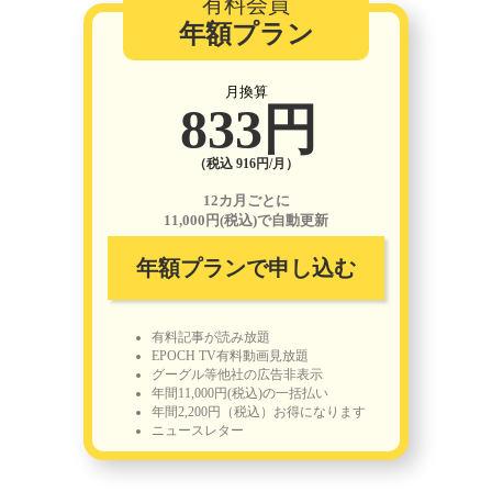
有料会員
年額プラン
月換算
833円
（税込 916円/月）
12カ月ごとに
11,000円(税込)で自動更新
年額プランで申し込む
有料記事が読み放題
EPOCH TV有料動画見放題
グーグル等他社の広告非表示
年間11,000円(税込)の一括払い
年間2,200円（税込）お得になります
ニュースレター